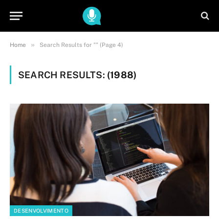
»
Home
Search Results for "" (Page 4)
SEARCH RESULTS:
(1988)
DESENVOLVIMENTO