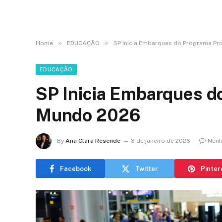
»
»
Home
EDUCAÇÃO
SP Inicia Embarques do Programa P
EDUCAÇÃO
SP Inicia Embarques d
Mundo 2026
By
Ana Clara Resende
3 de janeiro de 2026
Nenh
Facebook
Twitter
Pinter