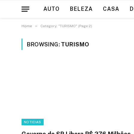
AUTO
BELEZA
CASA
D
»
Home
Category: "TURISMO" (Page 2)
BROWSING:
TURISMO
NOTICIAS
Governo de SP Libera R$ 276 Milhões