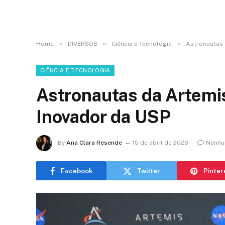
»
»
»
Home
DIVERSOS
Ciência e Tecnologia
Astronautas 
CIÊNCIA E TECNOLOGIA
Astronautas da Artemis
Inovador da USP
By
Ana Clara Resende
15 de abril de 2026
Nenhu
Facebook
Twitter
Pinter