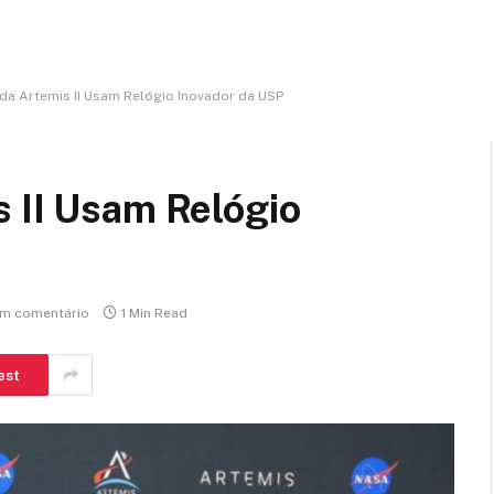
da Artemis II Usam Relógio Inovador da USP
 II Usam Relógio
m comentário
1 Min Read
est