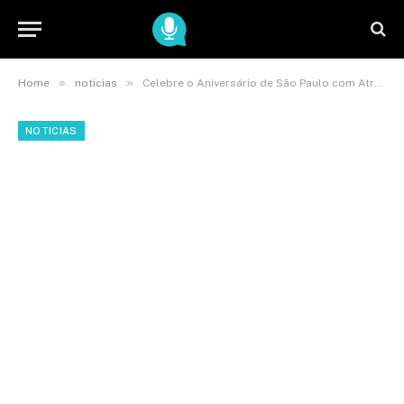
»
»
Home
noticias
Celebre o Aniversário de São Paulo com Atrações Gratuitas
NOTICIAS