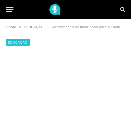
»
»
Home
EDUCAÇÃO
Confirmação de Inscrições para o Enem 2026 em SP
EDUCAÇÃO