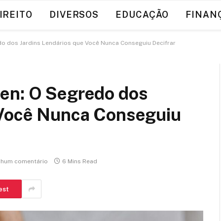
IREITO
DIVERSOS
EDUCAÇÃO
FINAN
o dos Jardins Lendários que Você Nunca Conseguiu Decifrar
en: O Segredo dos
 Você Nunca Conseguiu
hum comentário
6 Mins Read
est