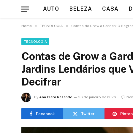
AUTO
BELEZA
CASA
D
»
»
Home
TECNOLOGIA
Contas de Grow a Garden: O Segred
TECNOLOGIA
Contas de Grow a Gard
Jardins Lendários que
Decifrar
By
Ana Clara Resende
26 de janeiro de 2026
Nen
Facebook
Twitter
Pinter