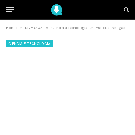
»
»
»
Home
DIVERSOS
Ciência e Tecnologia
Estrelas Antigas Revelam Segredos da Via Láctea
CIÊNCIA E TECNOLOGIA