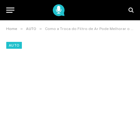
»
»
Home
AUTO
Como a Troca do Filtro de Ar Pode Melhorar o Desempenho do seu Carro
AUTO