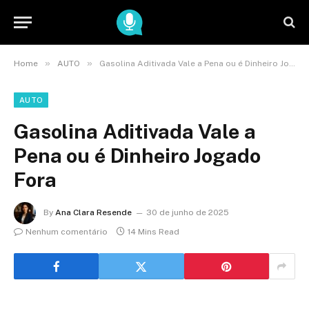
»
»
Home
AUTO
Gasolina Aditivada Vale a Pena ou é Dinheiro Jogado Fora
AUTO
Gasolina Aditivada Vale a
Pena ou é Dinheiro Jogado
Fora
By
Ana Clara Resende
30 de junho de 2025
Nenhum comentário
14 Mins Read