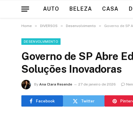
AUTO
BELEZA
CASA
D
»
»
»
Home
DIVERSOS
Desenvolvimento
Governo de SP A
DESENVOLVIMENTO
Governo de SP Abre Ed
Soluções Inovadoras
By
Ana Clara Resende
27 de janeiro de 2026
Nen
Facebook
Twitter
Pinter