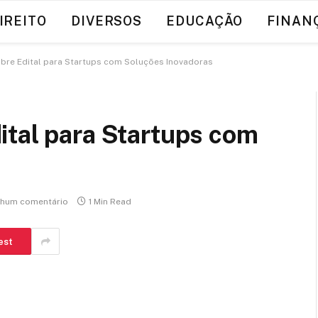
IREITO
DIVERSOS
EDUCAÇÃO
FINAN
bre Edital para Startups com Soluções Inovadoras
ital para Startups com
hum comentário
1 Min Read
est