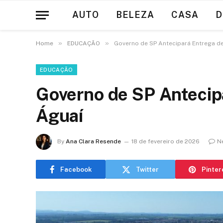
AUTO
BELEZA
CASA
D
»
»
Home
EDUCAÇÃO
Governo de SP Antecipará Entrega d
EDUCAÇÃO
Governo de SP Antecip
Águaí
By
Ana Clara Resende
18 de fevereiro de 2026
N
Facebook
Twitter
Pinter