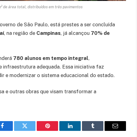
² de área total, distribuídos em três pavimentos
Governo de São Paulo, está prestes a ser concluída
aí
, na região de
Campinas
, já alcançou
70% de
enderá
780 alunos em tempo integral
,
infraestrutura adequada. Essa iniciativa faz
r e modernizar o sistema educacional do estado.
sa e outras obras que visam transformar a
Facebook
Twitter
Pinterest
LinkedIn
Tumblr
Email