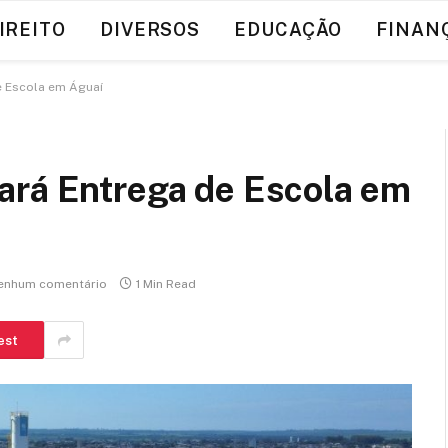
IREITO
DIVERSOS
EDUCAÇÃO
FINAN
e Escola em Águaí
ará Entrega de Escola em
enhum comentário
1 Min Read
est