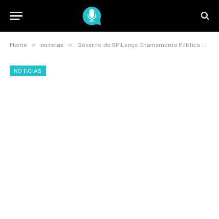
»
»
Home
noticias
Governo de SP Lança Chamamento Público para o Sistran-SP
NOTICIAS