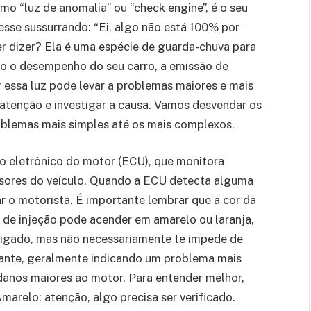
o “luz de anomalia” ou “check engine”, é o seu
esse sussurrando: “Ei, algo não está 100% por
er dizer? Ela é uma espécie de guarda-chuva para
o o desempenho do seu carro, a emissão de
 essa luz pode levar a problemas maiores e mais
 atenção e investigar a causa. Vamos desvendar os
roblemas mais simples até os mais complexos.
o eletrônico do motor (ECU), que monitora
sores do veículo. Quando a ECU detecta alguma
ar o motorista. É importante lembrar que a cor da
z de injeção pode acender em amarelo ou laranja,
tigado, mas não necessariamente te impede de
upante, geralmente indicando um problema mais
 danos maiores ao motor. Para entender melhor,
arelo: atenção, algo precisa ser verificado.