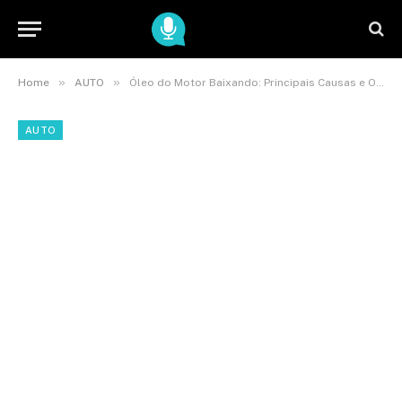
»
»
Home
AUTO
Óleo do Motor Baixando: Principais Causas e O Que Fazer
AUTO