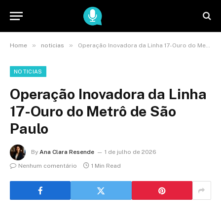
»
»
Home
noticias
Operação Inovadora da Linha 17-Ouro do Metrô de São Paulo
NOTICIAS
Operação Inovadora da Linha
17-Ouro do Metrô de São
Paulo
By
Ana Clara Resende
1 de julho de 2026
Nenhum comentário
1 Min Read