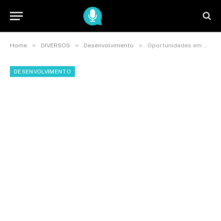
»
»
»
Home
DIVERSOS
Desenvolvimento
Oportunidades em Sorocaba: 1,2 mil vagas de emprego disponíveis
DESENVOLVIMENTO