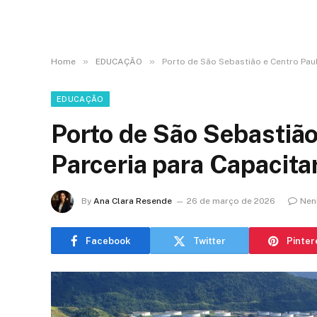
»
»
Home
EDUCAÇÃO
Porto de São Sebastião e Centro Paul
EDUCAÇÃO
Porto de São Sebastião
Parceria para Capacita
By
Ana Clara Resende
26 de março de 2026
Nen
Facebook
Twitter
Pinter