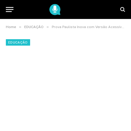
»
»
Home
EDUCAÇÃO
Prova Paulista Inova com Versão Acessível para Educação Especial
EDUCAÇÃO