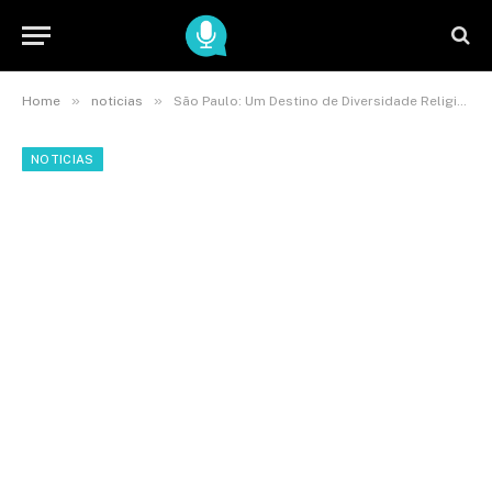
»
»
Home
noticias
São Paulo: Um Destino de Diversidade Religiosa
NOTICIAS