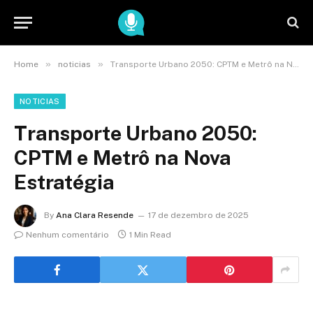
»
»
Home
noticias
Transporte Urbano 2050: CPTM e Metrô na Nova Estratégia
NOTICIAS
Transporte Urbano 2050:
CPTM e Metrô na Nova
Estratégia
By
Ana Clara Resende
17 de dezembro de 2025
Nenhum comentário
1 Min Read