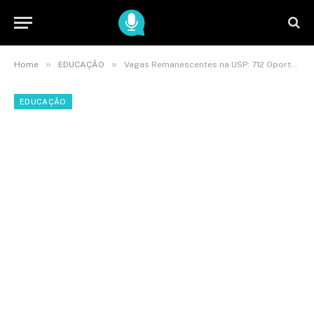
»
»
Home
EDUCAÇÃO
Vagas Remanescentes na USP: 712 Oportunidades para Portadores de Diplomas
EDUCAÇÃO