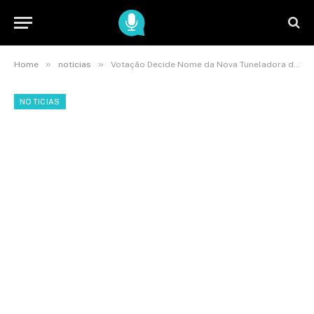
»
»
Home
noticias
Votação Decide Nome da Nova Tuneladora da Linha 2-Verde
NOTICIAS