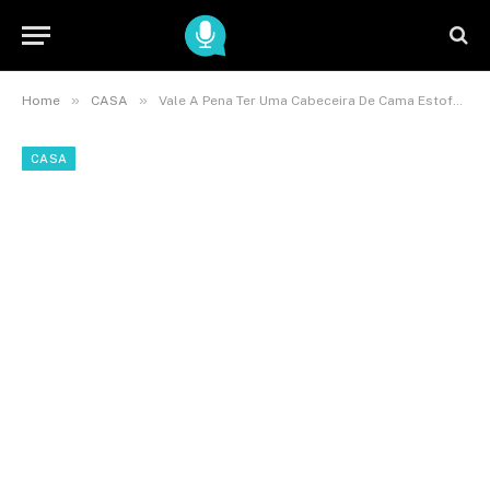
»
»
Home
CASA
Vale A Pena Ter Uma Cabeceira De Cama Estofada Descubra
CASA