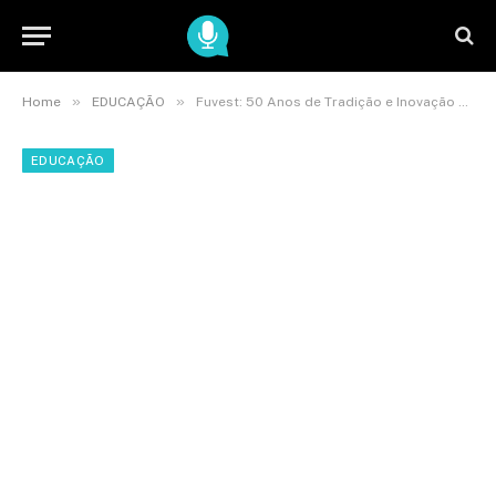
»
»
Home
EDUCAÇÃO
Fuvest: 50 Anos de Tradição e Inovação no Vestibular da USP
EDUCAÇÃO