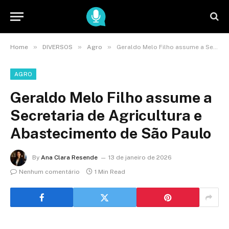
»
»
»
Home
DIVERSOS
Agro
Geraldo Melo Filho assume a Secretaria de Agricultura e Abastecimento de São Paulo
AGRO
Geraldo Melo Filho assume a
Secretaria de Agricultura e
Abastecimento de São Paulo
By
Ana Clara Resende
13 de janeiro de 2026
Nenhum comentário
1 Min Read