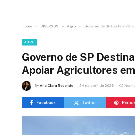
»
»
»
Home
DIVERSOS
Agro
Governo de SP Destina R$ 5 
AGRO
Governo de SP Destina
Apoiar Agricultores em
By
Ana Clara Resende
24 de abril de 2026
Nenhu
Facebook
Twitter
Pinter