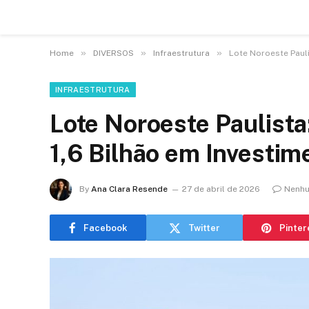
»
»
»
Home
DIVERSOS
Infraestrutura
Lote Noroeste Pauli
INFRAESTRUTURA
Lote Noroeste Paulista
1,6 Bilhão em Investim
By
Ana Clara Resende
27 de abril de 2026
Nenhu
Facebook
Twitter
Pinter