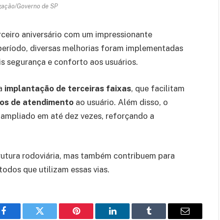
lgação/Governo de SP
eiro aniversário com um impressionante
 período, diversas melhorias foram implementadas
s segurança e conforto aos usuários.
 a
implantação de terceiras faixas
, que facilitam
os de atendimento
ao usuário. Além disso, o
 ampliado em até dez vezes, reforçando a
rutura rodoviária, mas também contribuem para
todos que utilizam essas vias.
Facebook
Twitter
Pinterest
LinkedIn
Tumblr
Email