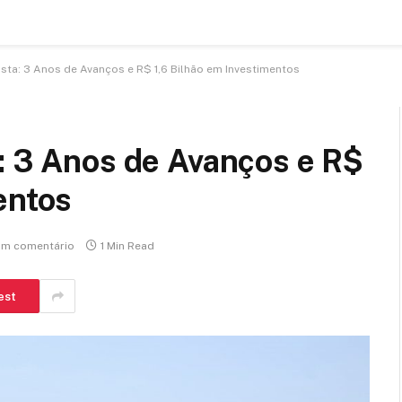
sta: 3 Anos de Avanços e R$ 1,6 Bilhão em Investimentos
: 3 Anos de Avanços e R$
entos
m comentário
1 Min Read
est