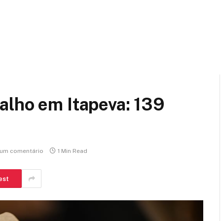
alho em Itapeva: 139
um comentário
1 Min Read
est