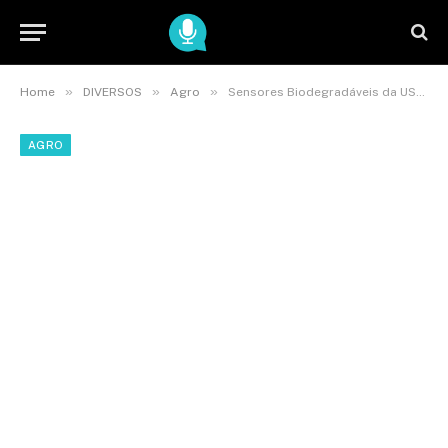
»
»
»
Home
DIVERSOS
Agro
Sensores Biodegradáveis da USP Detectam Pesticidas em Três Minutos
AGRO